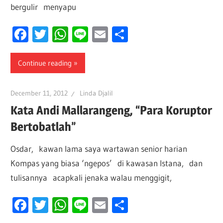
bergulir menyapu
Facebook
Twitter
WhatsApp
Line
Email
Share
Continue reading
December 11, 2012
Linda Djalil
Kata Andi Mallarangeng, “Para Koruptor
Bertobatlah”
Osdar, kawan lama saya wartawan senior harian
Kompas yang biasa ‘ngepos’ di kawasan Istana, dan
tulisannya acapkali jenaka walau menggigit,
Facebook
Twitter
WhatsApp
Line
Email
Share