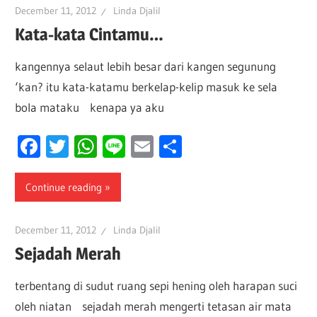
December 11, 2012
Linda Djalil
Kata-kata Cintamu…
kangennya selaut lebih besar dari kangen segunung
‘kan? itu kata-katamu berkelap-kelip masuk ke sela
bola mataku kenapa ya aku
Facebook
Twitter
WhatsApp
Line
Email
Share
Continue reading
December 11, 2012
Linda Djalil
Sejadah Merah
terbentang di sudut ruang sepi hening oleh harapan suci
oleh niatan sejadah merah mengerti tetasan air mata