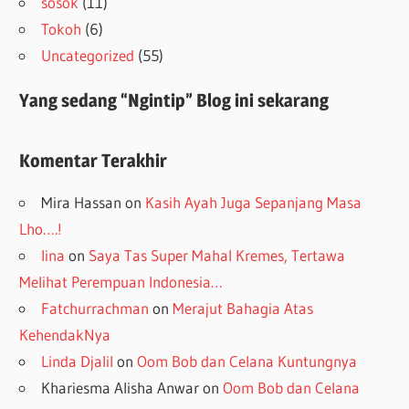
sosok
(11)
Tokoh
(6)
Uncategorized
(55)
Yang sedang “Ngintip” Blog ini sekarang
Komentar Terakhir
Mira Hassan
on
Kasih Ayah Juga Sepanjang Masa
Lho….!
lina
on
Saya Tas Super Mahal Kremes, Tertawa
Melihat Perempuan Indonesia…
Fatchurrachman
on
Merajut Bahagia Atas
KehendakNya
Linda Djalil
on
Oom Bob dan Celana Kuntungnya
Khariesma Alisha Anwar
on
Oom Bob dan Celana