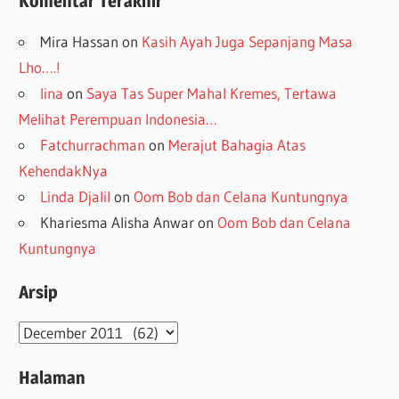
Komentar Terakhir
Mira Hassan
on
Kasih Ayah Juga Sepanjang Masa
Lho….!
lina
on
Saya Tas Super Mahal Kremes, Tertawa
Melihat Perempuan Indonesia…
Fatchurrachman
on
Merajut Bahagia Atas
KehendakNya
Linda Djalil
on
Oom Bob dan Celana Kuntungnya
Khariesma Alisha Anwar
on
Oom Bob dan Celana
Kuntungnya
Arsip
Arsip
Halaman