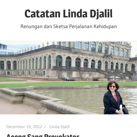
Skip
Catatan Linda Djalil
to
content
Renungan dan Sketsa Perjalanan Kehidupan
December 19, 2012
Linda Djalil
Aceng Sang Provokator