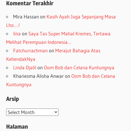
Komentar Terakhir
Mira Hassan
on
Kasih Ayah Juga Sepanjang Masa
Lho….!
lina
on
Saya Tas Super Mahal Kremes, Tertawa
Melihat Perempuan Indonesia…
Fatchurrachman
on
Merajut Bahagia Atas
KehendakNya
Linda Djalil
on
Oom Bob dan Celana Kuntungnya
Khariesma Alisha Anwar
on
Oom Bob dan Celana
Kuntungnya
Arsip
Arsip
Halaman