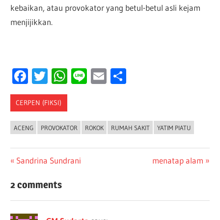
kebaikan, atau provokator yang betul-betul asli kejam
menjijikkan.
Facebook
Twitter
WhatsApp
Line
Email
Share
CERPEN (FIKSI)
ACENG
PROVOKATOR
ROKOK
RUMAH SAKIT
YATIM PIATU
Post
Previous
Next
Sandrina Sundrani
menatap alam
Post:
Post:
navigation
2 comments